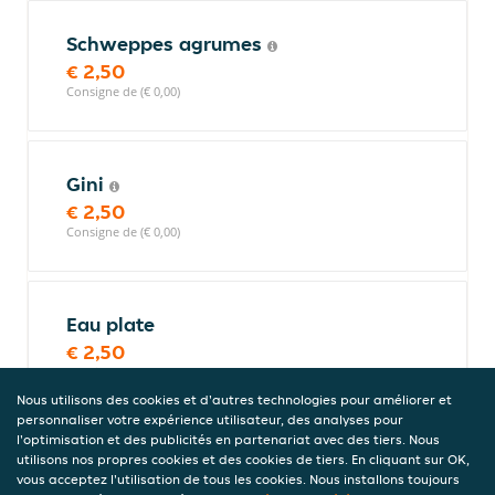
Schweppes agrumes
€ 2,50
Consigne de (€ 0,00)
Gini
€ 2,50
Consigne de (€ 0,00)
Eau plate
€ 2,50
Consigne de (€ 0,00)
Nous utilisons des cookies et d'autres technologies pour améliorer et
personnaliser votre expérience utilisateur, des analyses pour
l'optimisation et des publicités en partenariat avec des tiers. Nous
utilisons nos propres cookies et des cookies de tiers. En cliquant sur OK,
Fanta Orange Lemonade 330 ml
vous acceptez l'utilisation de tous les cookies. Nous installons toujours