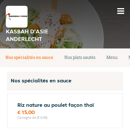
KASBAH D'ASIE
ANDERLECHT
Nos spécialités en sauce
Nos plats sautés
Menu
Nos spécialités en sauce
Riz nature au poulet façon thaï
€ 15,00
Consigne de (€ 0,00)