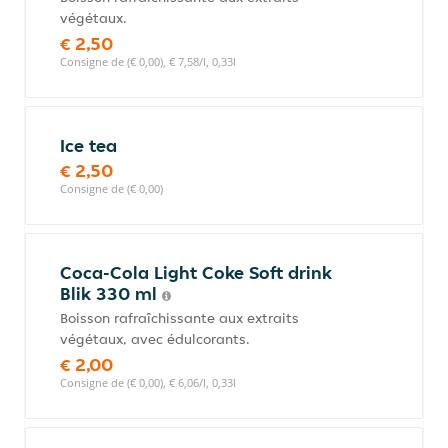
végétaux.
€ 2,50
Consigne de (€ 0,00), € 7,58/l, 0,33l
Ice tea
€ 2,50
Consigne de (€ 0,00)
Coca-Cola Light Coke Soft drink
Blik 330 ml
Boisson rafraîchissante aux extraits
végétaux, avec édulcorants.
€ 2,00
Consigne de (€ 0,00), € 6,06/l, 0,33l