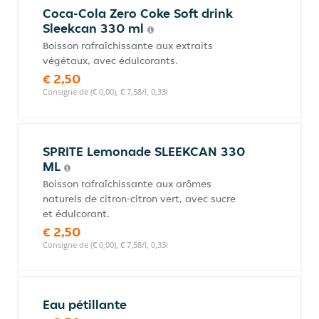
Coca-Cola Zero Coke Soft drink
Sleekcan 330 ml
Boisson rafraîchissante aux extraits
végétaux, avec édulcorants.
€ 2,50
Consigne de (€ 0,00), € 7,58/l, 0,33l
SPRITE Lemonade SLEEKCAN 330
ML
Boisson rafraîchissante aux arômes
naturels de citron-citron vert, avec sucre
et édulcorant.
€ 2,50
Consigne de (€ 0,00), € 7,58/l, 0,33l
Eau pétillante